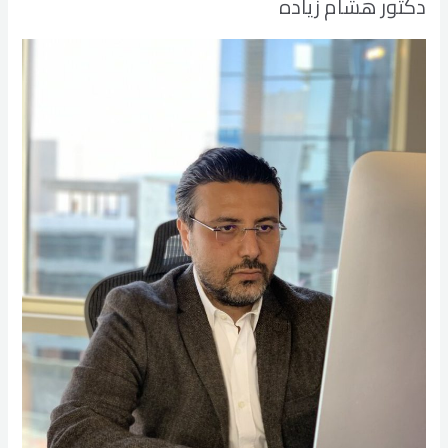
دكتور هشام زياده