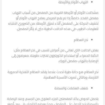
التهاب الأوتار والأربطة
مشكلات الأوتار أو الأربطة القريبة من المفصل من أسباب التهاب
مفصل الفخذ، خاصةً إذا لم يقم المريض بعلاج التهاب الأوتار أو
تخفيف الحركة على المفصل أثناء تمزق الأربطة، من الضروري الانتباه
لتعليمات الطبيب في هذه الحالات الطبية حتى لا يتأثر المفصل.
نخر العظام
بعض الحالات التي تعاني من أمراض تتسبب في نخر العظام مثل:
الذئبة الحمراء، أو استخدام الكورتيزون لفترات طويلة، معرضون إلى
الإصابة بالتهاب مفصل الورك.
نخر العظام هو حالة طبية تحدث عندما يفقد العظام التغذية الدموية
اللازمة، وبالتالي تموت الأنسجة العظمية.
ضعف العضلات والسمنة
يتحمل الحوض بكلا المفصلين الجزء العلوي من الجسم، وعند الإصابة
بالسمنة يزيد الحمل على المفصل، مما يعرضه للالتهاب في سن أصغر