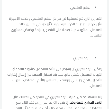
العلاج الطبيعي
التمارين التي يتم تطبيقها في مراكز العلاج الطبيعي وكذلك الأجهزة
مثل: جهاز الذبذبات الكهربائية، لهما تأثير جيد في تحسين حالة
المفصل الملتهب، حيث يعملا على الشعور بالراحة وخفض مستوى
الالتهاب.
التردد الحراري
يمكن للتردد الحراري أن يسيطر على الألم الناتج عن خشونة الفخذ أو
التهاب المفصل بشكل عام، حيث يتم تعطيل العصب عن إرسال إشارات
الألم إلى المخ، وبالتالي يتوقف الإحساس بالألم المصاحب لالتهاب
المفصل.
يتم الاستفادة من تقنية التردد الحراري في العديد من الحالات مثل:
التردد
الحراري
للغضروف
، إذ يقوم التردد الحراري بوقف الألم مع
الحفاظ على وظيفة العصب، فهو إجراء آمن ويتم تحت تأثير البنج