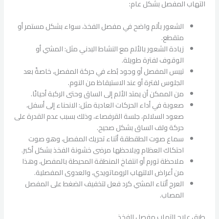
التهاب المفصل بشكل عام:
الشعور بألم واضح في مفصل الفخذ، سواء بشكل مستمر أو
متقطع.
زيادة الشعور بالألم مع النشاط البدني مثل: المشي أو
الوقوف لفترة طويلة.
تيبس المفصل أو وجود بُطء في حركة المفصل، خاصةً بعد
الجلوس لفترة أو عند الاستيقاظ من النوم.
من الممكن أن يمتد الألم إلى الساق وحتى الركبة أحيانًا.
صعوبة في أداء الحركات العادية مثل: الانحناء إلى أسفل،
صعود السلالم، جلسة القرفصاء، وذلك بسبب عدم القدرة على
حركة ولف الساق بشكل صحيح.
سماع صوت الطقطقة أثناء تحريك المفصل، وهو صوت
احتكاك العظام ويلاحظها مرضى خشونة الفخذ بشكل أكبر.
ملاحظة تورم أو انتفاخ المنطقة المحيطة بالمفصل، وهذا
من أعراض الالتهاب الروماتويدي، والعدوى المفصلية.
العرج أثناء المشي كرد فعل لتخفيف الضغط على المفصل
المصاب.
طرق علاج التهاب مفصل الفخذ