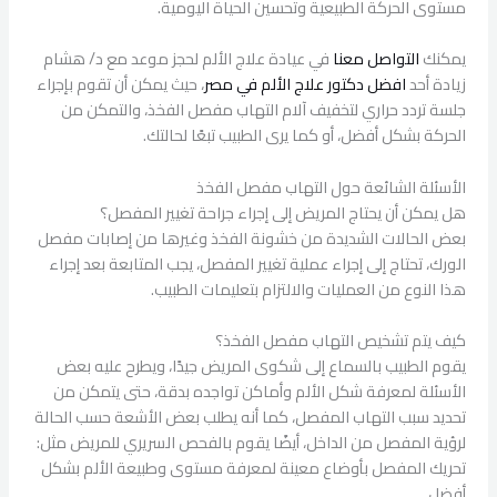
مستوى الحركة الطبيعية وتحسين الحياة اليومية.
يمكنك
التواصل
معنا
في عيادة علاج الألم لحجز موعد مع د/ هشام
زيادة أحد
افضل
دكتور
علاج
الألم
في
مصر
، حيث يمكن أن تقوم بإجراء
جلسة تردد حراري لتخفيف آلام التهاب مفصل الفخذ، والتمكن من
الحركة بشكل أفضل، أو كما يرى الطبيب تبعًا لحالتك.
الأسئلة الشائعة حول التهاب مفصل الفخذ
هل يمكن أن يحتاج المريض إلى إجراء جراحة تغيير المفصل؟
بعض الحالات الشديدة من خشونة الفخذ وغيرها من إصابات مفصل
الورك، تحتاج إلى إجراء عملية تغيير المفصل، يجب المتابعة بعد إجراء
هذا النوع من العمليات والالتزام بتعليمات الطبيب.
كيف يتم تشخيص التهاب مفصل الفخذ؟
يقوم الطبيب بالسماع إلى شكوى المريض جيدًا، ويطرح عليه بعض
الأسئلة لمعرفة شكل الألم وأماكن تواجده بدقة، حتى يتمكن من
تحديد سبب التهاب المفصل، كما أنه يطلب بعض الأشعة حسب الحالة
لرؤية المفصل من الداخل، أيضًا يقوم بالفحص السريري للمريض مثل:
تحريك المفصل بأوضاع معينة لمعرفة مستوى وطبيعة الألم بشكل
أفضل.